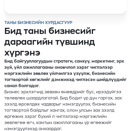
ТАНЫ БИЗНЕСИЙН ХУРДАСГУУР
Бид таны бизнесийг
дараагийн түвшинд
хүргэнэ
Бид байгууллагуудын стратеги, санхүү, маркетинг, эрх
зүй, үйл ажиллагааны оновчлол зэрэг чиглэлээр
мэргэжлийн зөвлөх үйлчилгээ үзүүлж, бизнесийн
тогтвортой хөгжлийг дэмжихэд чиглэсэн шийдлүүдийг
санал болгодог.
Бизнес эрхлэгчид зөвхөн өнөөдрийг бус, ирээдүйгээ
төлөвлөх шаардлагатай. Бид бодит үр дүн гаргах, зах
зээлд өрсөлдөх чадварыг нэмэгдүүлэх, бизнесийн
тогтвортой байдлыг хангах, олон улсын зах зээлд
өргөжих зэрэг бүхий л чиглэлээр мэргэжлийн
зөвлөгөө өгч, хамтын ажиллагааны үр өгөөжийг
нэмэгдүүлэхэд анхаардаг.