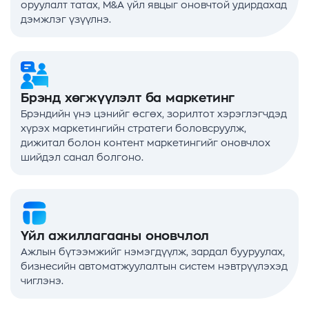
оруулалт татах, M&A үйл явцыг оновчтой удирдахад
дэмжлэг үзүүлнэ.
Брэнд хөгжүүлэлт ба маркетинг
Брэндийн үнэ цэнийг өсгөх, зорилтот хэрэглэгчдэд
хүрэх маркетингийн стратеги боловсруулж,
дижитал болон контент маркетингийг оновчлох
шийдэл санал болгоно.
Үйл ажиллагааны оновчлол
Ажлын бүтээмжийг нэмэгдүүлж, зардал бууруулах,
бизнесийн автоматжуулалтын систем нэвтрүүлэхэд
чиглэнэ.