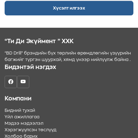
Хүсэлт илгээх
“Ти Ди Экүймент ” ХХК
“BD Drill” брэндийн бүх төрлийн өрөмдлөгийн үзүүрийн
багжийг түргэн шуурхай, хямд үнээр нийлүүлж байна .
Бидэнтэй нэгдэх
Компани
Бидний тухай
Үйл ажиллагаа
Мэдээ мэдээлэл
Хэрэгжүүлсэн төслүүд
Холбоо барих