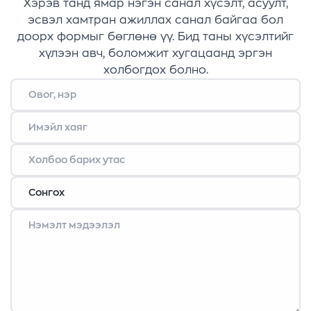
Хэрэв танд ямар нэгэн санал хүсэлт, асуулт,
эсвэл хамтран ажиллах санал байгаа бол
доорх формыг бөглөнө үү. Бид таны хүсэлтийг
хүлээн авч, боломжит хугацаанд эргэн
холбогдох болно.