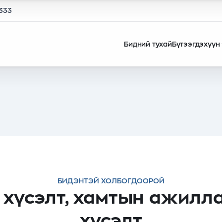
1333
Бидний тухай
Бүтээгдэхүүн
БИДЭНТЭЙ ХОЛБОГДООРОЙ
 хүсэлт, хамтын ажилл
хүсэлт