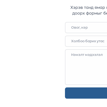
Хэрэв танд ямар 
доорх формыг бө