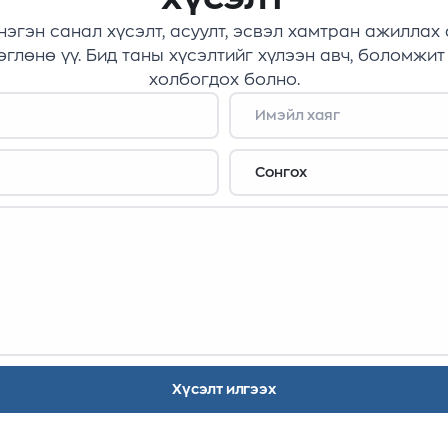
нэгэн санал хүсэлт, асуулт, эсвэл хамтран ажиллах
глөнө үү. Бид таны хүсэлтийг хүлээн авч, боломжит
холбогдох болно.
Хүсэлт илгээх