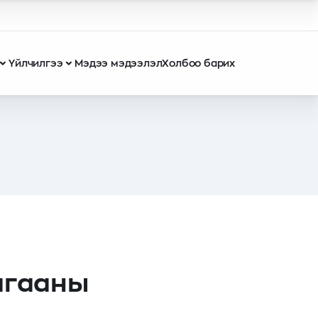
Үйлчилгээ
Мэдээ мэдээлэл
Холбоо барих
агааны