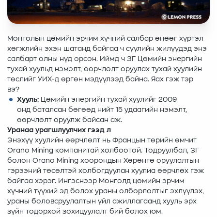
Монголын цөмийн эрчим хүчний салбар өнөөг хүртэл
хөгжлийн эхэн шатанд байгаа ч сүүлийн жилүүдэд энэ
салбарт олны нүд орсон. Иймд ч ЗГ Цөмийн энергийн
тухай хуульд нэмэлт, өөрчлөлт оруулах тухай хуулийн
төслийг УИХ-д өргөн мэдүүлээд байна. Яах гэж тэр
вэ?
Хууль:
Цөмийн энергийн тухай хуулийг 2009
онд баталсан бөгөөд нийт 15 удаагийн нэмэлт,
өөрчлөлт оруулж байсан аж.
Уранаа урагшлуулчих гээд л
Энэхүү хуулийн өөрчлөлт нь Францын төрийн өмчит
Orano Mining компанитай холбоотой. Тодруулбал, ЗГ
болон Orano Mining хоорондын Хөрөнгө оруулалтын
гэрээний төсөлтэй холбогдуулан хуулиа өөрчлөх гэж
байгаа хэрэг. Ингэснээр Монголд цөмийн эрчим
хүчний түүхий эд болох ураны олборлолтыг эхлүүлэх,
ураны боловсруулалтын үйл ажиллагаанд хууль эрх
зүйн тодорхой зохицуулалт бий болох юм.