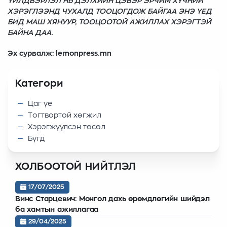
ҮЙЛДВЭРЛЭЛ НЬ ДЭЛХИЙН ЦЭВЭР ЭРЧИМ ХҮЧНИЙ
ХЭРЭГЛЭЭНД ЧУХАЛД ТООЦОГДОЖ БАЙГАА ЭНЭ ҮЕД
БИД МАШ ХЯНУУР, ТООЦООТОЙ АЖИЛЛАХ ХЭРЭГТЭЙ
БАЙНА ДАА.
Эх сурвалж: lemonpress.mn
Категори
Цаг үе
Tогтвортой хөгжил
Xэрэгжүүлсэн төсөл
Бүгд
ХОЛБООТОЙ НИЙТЛЭЛ
17/07/2025
Винс Старцевич: Монгол дахь өрөмдлөгийн шийдэл
ба хамтын ажиллагаа
29/04/2025