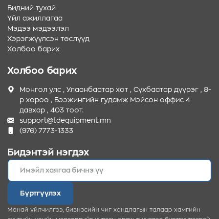
Бидний тухай
Үйл ажиллагаа
Мэдээ мэдээлэл
Хэрэгжүүлсэн төслүүд
Холбоо барих
Холбоо барих
Монгол улс , Улаанбаатар хот , Сүхбаатар дүүрэг , 8-
р хороо , Бээжингийн гудамж Мэйсон оффис 4
давхар , 403 тоот.
support@tdequipment.mn
(976) 7773-1333
Бидэнтэй нэгдэх
Бүртгүүлэх
Манай үйлчилгээ, бизнэсийн чиг хандлагын талаар хамгийн