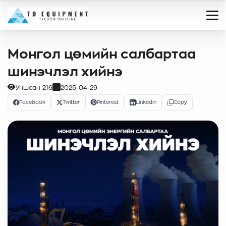
Монгол цөмийн салбартаа
шинэчлэл хийнэ
Уншсан
216
2025-04-29
Facebook
Twitter
Pinterest
Linkedin
Copy