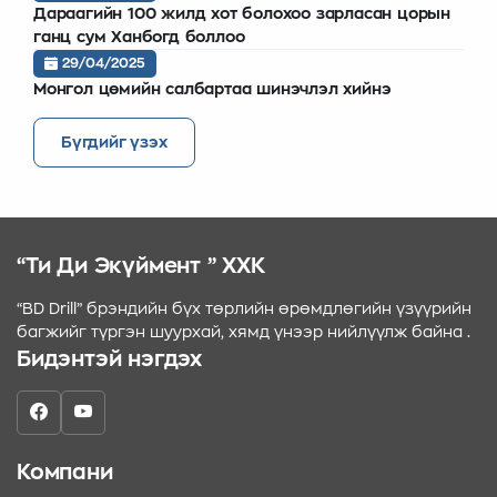
Дараагийн 100 жилд хот болохоо зарласан цорын
ганц сум Ханбогд боллоо
29/04/2025
Монгол цөмийн салбартаа шинэчлэл хийнэ
Бүгдийг үзэх
“Ти Ди Экүймент ” ХХК
“BD Drill” брэндийн бүх төрлийн өрөмдлөгийн үзүүрийн
багжийг түргэн шуурхай, хямд үнээр нийлүүлж байна .
Бидэнтэй нэгдэх
Компани