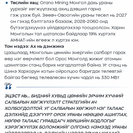
Төслийн явц:
Orano Mining Монгол дахь ураны
уурхайг хөгжүүлэхэд ахиц дэвшил гарна
гэж үзэж буй. Зөөвч-Овоогийн ураны төсөл нь 2027
он гэхэд бэлтгэлээ базааж, 2028-2060 онд
бүтээгдэхүүнээ үйлдвэрлэхээр тооцоолсон. Харин
Монголын тал шаталсан байдлаар 19% хүртэлх
АМНАТ-ийн өгөөж л хүртэх юм.
Том мэдээ: Ах нь дэмжинэ
Цаашлаад, Монголын цөмийн энергийн салбарт гарах
өөр нэг өөрчлөлт бол Орос Монголд жижиг атомын
цахилгаан станц барих магадлалтай байна. Уг станц нь
Шинэ Хархорум хотын ойролцоо баригдах төлөвтэй
байгаа бөгөөд төлөвлөсөн хүчин чадал нь 330 МВт
аж.
ЭЦЭСТ НЬ…
БИДНИЙ ХУВЬД ЦӨМИЙН ЭРЧИМ ХҮЧНИЙ
САЛБАРЫН ХӨГЖҮҮЛЭЛТ СТРАТЕГИЙН АЧ
ХОЛБОГДОЛТОЙ. УГ САЛБАРЫН ХӨГЖИЛ НЭГ ТАЛААС
ДЭЛХИЙД ДЭЭГҮҮРТ ОРОХ УРАНЫ НӨӨЦӨӨ АШИГЛАХ,
НӨГӨӨ ТАЛААС ГУРАВДАГЧ ХӨРШИЙН БОДЛОГЫГ
ХЭРЭГЖҮҮЛЭХ БОЛОМЖИЙГ ОЛГОНО. НЭМЭЭД УРАНЫ