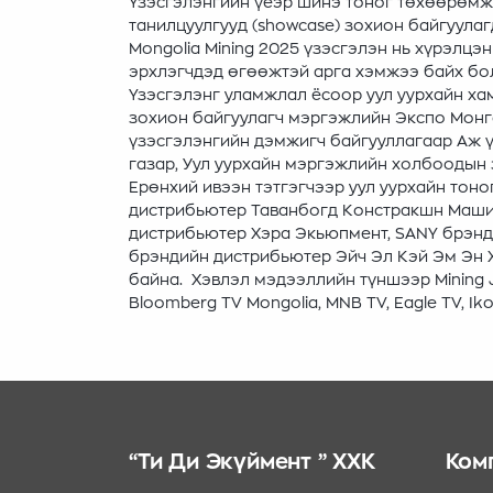
Үзэсгэлэнгийн үеэр шинэ тоног төхөөрөмж
танилцуулгууд (showcase) зохион байгуула
Mongolia Mining 2025 үзэсгэлэн нь хүрэлцэ
эрхлэгчдэд өгөөжтэй арга хэмжээ байх бо
Үзэсгэлэнг уламжлал ёсоор уул уурхайн ха
зохион байгуулагч мэргэжлийн Экспо Монго
үзэсгэлэнгийн дэмжигч байгууллагаар Аж ү
газар, Уул уурхайн мэргэжлийн холбоодын 
Ерөнхий ивээн тэтгэгчээр уул уурхайн тон
дистрибьютер Таванбогд Констракшн Машинер
дистрибьютер Хэра Экьюпмент, SANY брэнд
брэндийн дистрибьютер Эйч Эл Кэй Эм Эн Х
байна. Хэвлэл мэдээллийн түншээр Mining J
Bloomberg TV Mongolia, MNB TV, Eagle TV, 
“Ти Ди Экүймент ” ХХК
Ком