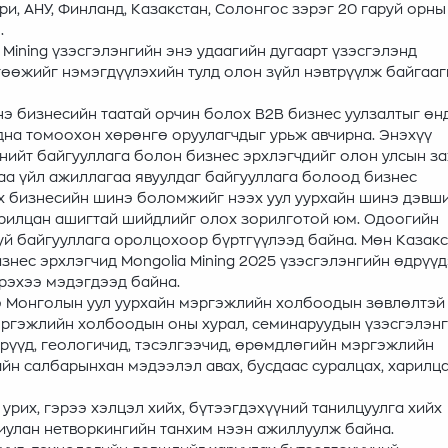
стри, АНУ, Финланд, Казакстан, Солонгос зэрэг 20 гаруй орн
.
Mining үзэсгэлэнгийн энэ удаагийн дугаарт үзэсгэлэнд
гөөжийг нэмэгдүүлэхийн тулд олон зүйл нэвтрүүлж байгаа
инэ бизнесийн таатай орчин болох B2B бизнес уулзалтыг өн
адна томоохон хөрөнгө оруулагчдыг урьж авчирна. Энэхүү
 нийт байгууллага болон бизнес эрхлэгчдийг олон улсын за
аа үйл ажиллагаа явуулдаг байгууллага болоод бизнес
х бизнесийн шинэ боломжийг нээх уул уурхайн шинэ дэвш
арилцан ашигтай шийдлийг олох зорилготой юм. Одоогийн
уй байгууллага оролцохоор бүртгүүлээд байна. Мөн Казакс
знес эрхлэгчид Mongolia Mining 2025 үзэсгэлэнгийн өдрүү
рэхээ мэдэгдээд байна.
ээ Монголын уул уурхайн мэргэжлийн холбоодын зөвлөлтэй
эргэжлийн холбоодын оны хурал, семинаруудын үзэсгэлэн
ерүүд, геологичид, тэсэлгээчид, өрөмдлөгийн мэргэжлийн
айн салбарынхан мэдээлэл авах, бусдаас суралцах, харилц
урих, гэрээ хэлцэл хийх, бүтээгдэхүүний танилцуулга хийх
риулан нетворкингийн танхим нээн ажиллуулж байна.