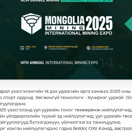
врал үзэсгэлэнгийн 14 дэх удаагийн арга хэмжээ 2025 оны
а спорт ордонд Хөгжингүй технологи - Хүчирхэг уурхай (S
йгуулагдана.
025 үзэсгэлэнд уул уурхайн тоног төхөөрөмж нийлүүлэгчид
йн үйлдвэрлэлийн түүхий эд нийлүүлэгчид, уул уурхайн төс
йгууллагууд бүтээгдэхүүн, үйлчилгээгээ танилцуулна.
г ханган нийлүүлэгчдээс гадна БНХАУ, ОХУ, Канад, Австрал