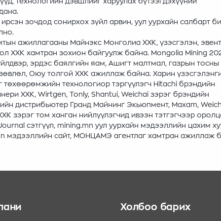
үүд, технологийн дэвшлийг харуулах бүтээгдэхүүний
гдана.
н ирсэн зочдод сонирхох зүйл арвин, уул уурхайн салбарт б
лно.
мтын ажиллагааны Майнэкс Монголиа ХХК, үзэсгэлэн, эвен
л ХХК хамтран зохион байгуулж байна. Mongolia Mining 20
йлдвэр, эрдэс баялгийн яам, Ашигт малтмал, газрын тосны
зөвлөл, Оюу толгой ХХК ажиллаж байна. Харин үзэсгэлэнг
ог төхөөрөмжийн технологиор тэргүүлэгч Hitachi брэндийн
и ХХК, Wirtgen, Tonly, Shantui, Weichai зэрэг брэндийн
ийн дистрибьютер Гранд Майнинг Экьюпмент, Maxam, Weich
ХК зэрэг том ханган нийлүүлэгчид ивээн тэтгэгчээр орол
ournal сэтгүүл, mining.mn уул уурхайн мэдээллийн цахим ху
Ikon мэдээллийн сайт, МОНЦАМЭ агентлаг хамтран ажиллаж б
пани
Холбоо барих