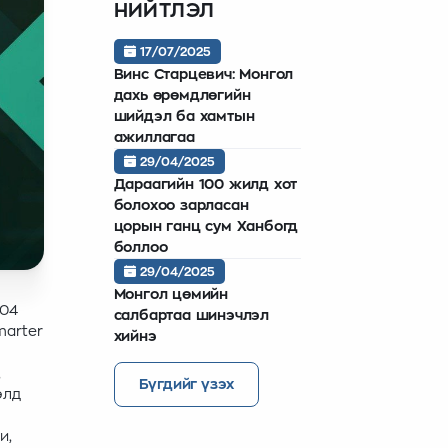
НИЙТЛЭЛ
17/07/2025
Винс Старцевич: Монгол
дахь өрөмдлөгийн
шийдэл ба хамтын
ажиллагаа
29/04/2025
Дараагийн 100 жилд хот
болохоо зарласан
цорын ганц сум Ханбогд
боллоо
29/04/2025
Монгол цөмийн
 04
салбартаа шинэчлэл
marter
хийнэ
,
Бүгдийг үзэх
өлд
и,