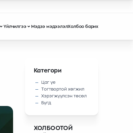
Үйлчилгээ
Мэдээ мэдээлэл
Холбоо барих
Категори
Цаг үе
Tогтвортой хөгжил
Xэрэгжүүлсэн төсөл
Бүгд
ХОЛБООТОЙ