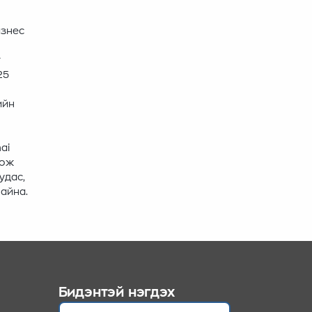
изнес
т
25
ийн
ai
цож
удас,
айна.
Бидэнтэй нэгдэх