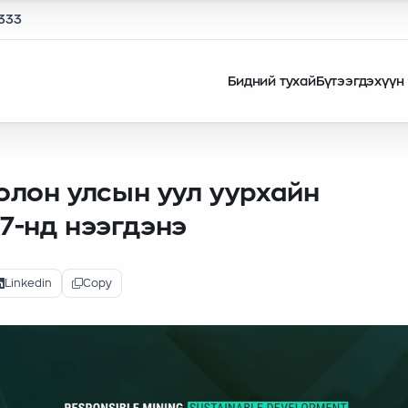
1333
Бидний тухай
Бүтээгдэхүүн
 олон улсын уул уурхайн
17-нд нээгдэнэ
Linkedin
Copy