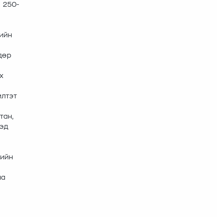
ы 250-
гийн
дөр
х
илтэт
тан,
дэд
гийн
аа