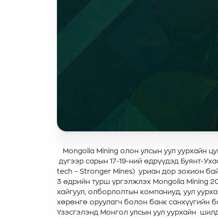
Mongolia Mining олон улсын уул уурхайн цу
дүгээр сарын 17-19-ний өдрүүдэд Буянт-Уха
tech – Stronger Mines) уриан дор зохион ба
3 өдрийн турш үргэлжлэх Mongolia Mining 2
хайгуул, олборлолтын компаниуд, уул уурха
хөрөнгө оруулагч болон банк санхүүгийн ба
Үзэсгэлэнд Монгол улсын уул уурхайн шилдэ