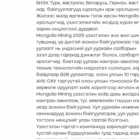
БНЭУ, Турк, Австрали, Беларусь, Герман, Ав
иад байгууллагууд хүрэлцэн ирж оролцоно
Жилээс жилд өргөжин тэлж ирсэн Mongolia 
оролцогчид, үзэсгэлэнгийн зочдод хүрэх ө
зарим онцлогоос дурдвал:
Mongolia Mining 2025 үзэсгэлэн энэ жил ш
түвшинд, үр дүнтэй зохион байгуулахаас г
уулзалт нь үндэсний уул уурхайн салбарын
зээл дээр гарахад дэмжлэг болох, салбарт
эрхлэгчид биетээр уулзан хамтран ажилла
техник технологийн мэдээлэл солилцох, х
байдлаар B2B уулзалтад олон улсын 10 гар
АНУ, ОХУ тэргүүтэй олон улсын томоохон би
хөрөнгө оруулалт хийх зорилгоор зочлон и
Mongolia Mining үзэсгэлэн хоёр дахь жилд
хамтран ажиллаж, тус зөвлөлийн гишүүн м
үеэр зохион байгуулна. Уул уурхайн инжен
семинарууд зохион байгуулагдаж, уул уурх
тогтоох нөхцлийг улам таатай болгоно.
Үзэсгэлэн гаргагч компаниуд харилцагчдаа 
тусгай орчин бүрдүүлэхийн тулд тэдэнд зо